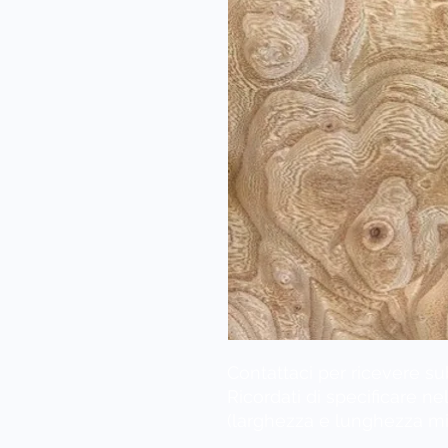
Contattaci per ricevere subi
Ricordati di specificare ne
(larghezza e lunghezza mi