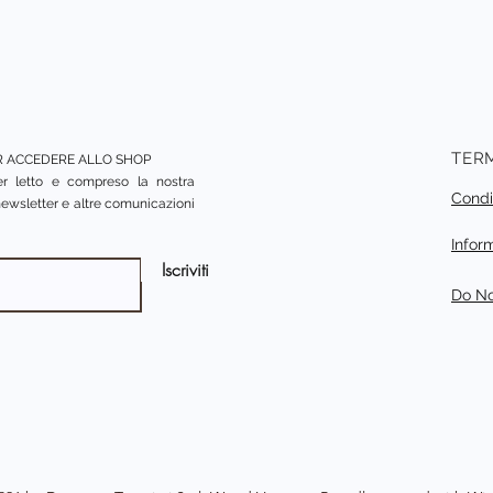
saranno a carico 
TERM
ER ACCEDERE ALLO SHOP
ver letto e compreso la nostra
Condi
 newsletter e altre comunicazioni
Infor
Iscriviti
Do No