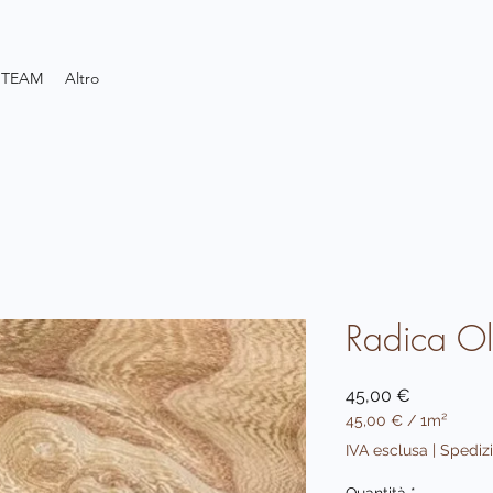
TEAM
Altro
Radica O
Prezzo
45,00 €
45,00 €
/
1m²
45,00 €
IVA esclusa
|
Spedizi
ogni
1